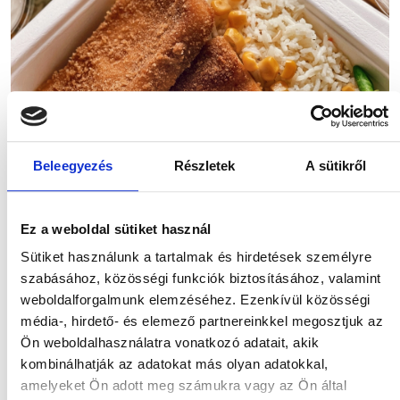
Beleegyezés
Részletek
A sütikről
Megosztás
Ez a weboldal sütiket használ
Sütiket használunk a tartalmak és hirdetések személyre
>
KEZDŐLAP
VEGA ÉS HAL
szabásához, közösségi funkciók biztosításához, valamint
Sütőben sült rántott trappista
weboldalforgalmunk elemzéséhez. Ezenkívül közösségi
média-, hirdető- és elemező partnereinkkel megosztjuk az
sajt házi szósszal basmati
Ön weboldalhasználatra vonatkozó adatait, akik
rizzsel
kombinálhatják az adatokat más olyan adatokkal,
amelyeket Ön adott meg számukra vagy az Ön által