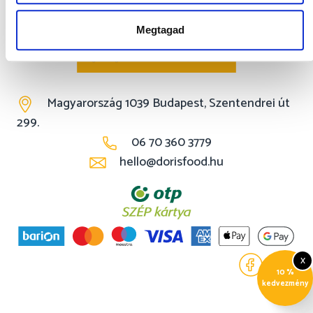
Megtagad
Magyarország 1039 Budapest, Szentendrei út
299.
06 70 360 3779
hello@dorisfood.hu
x
10 %
kedvezmény