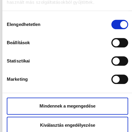
használt más szolgáltatásokból gyűjtöttek.
Teljes kiőrlésű morzsával
Hozzájárulás
Elengedhetetlen
kiválasztása
BEJELENTKEZÉS
Beállítások
3 100 Ft
Statisztikai
Marketing
Leírás
Mindennek a megengedése
650 kcal, 20g zsír, 10g fehérje, 75g ch
Kiválasztás engedélyezése